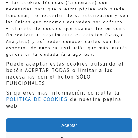
las cookies técnicas (funcionales) son
necesarias para que nuestra página web pueda
funcionar, no necesitan de su autorización y son
las únicas que tenemos activadas por defecto.
Quejas:
quejas@eljusticiadearagon.es
el resto de cookies que usamos tienen como
fin realizar un seguimiento estadístico (Google
Información general:
Analytics) y así poder conocer cuales son los
informacion@eljusticiadearagon.es
aspectos de nuestra Institución que más interés
genera en la ciudadanía aragonesa.
Teléfonos:
900 210 210
/
976 399 354
Puede aceptar estas cookies pulsando el
botón ACEPTAR TODAS o limitar a las
necesarias con el botón SÓLO
FUNCIONALES
Si quieres más información, consulta la
POLÍTICA DE COOKIES
de nuestra página
Aviso legal
|
Política de privacidad
|
web.
Protección de Datos
|
Declaración de
accesibilidad
|
Perfil del Contratante
|
Política de cookies
|
Mapa web
Aceptar
Copyright © 2019
El Justicia de Aragón
|