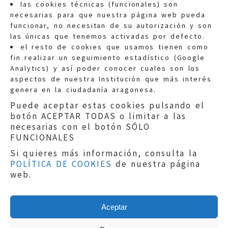
las cookies técnicas (funcionales) son
necesarias para que nuestra página web pueda
funcionar, no necesitan de su autorización y son
las únicas que tenemos activadas por defecto.
Quejas:
quejas@eljusticiadearagon.es
el resto de cookies que usamos tienen como
fin realizar un seguimiento estadístico (Google
Información general:
Analytics) y así poder conocer cuales son los
informacion@eljusticiadearagon.es
aspectos de nuestra Institución que más interés
genera en la ciudadanía aragonesa.
Teléfonos:
900 210 210
/
976 399 354
Puede aceptar estas cookies pulsando el
botón ACEPTAR TODAS o limitar a las
necesarias con el botón SÓLO
FUNCIONALES
Si quieres más información, consulta la
POLÍTICA DE COOKIES
de nuestra página
Aviso legal
|
Política de privacidad
|
web.
Protección de Datos
|
Declaración de
accesibilidad
|
Perfil del Contratante
|
Política de cookies
|
Mapa web
Aceptar
Copyright © 2019
El Justicia de Aragón
|