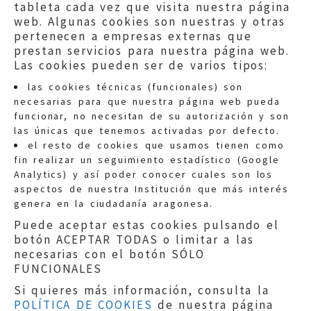
tableta cada vez que visita nuestra página
web. Algunas cookies son nuestras y otras
pertenecen a empresas externas que
prestan servicios para nuestra página web.
Las cookies pueden ser de varios tipos:
las cookies técnicas (funcionales) son
necesarias para que nuestra página web pueda
funcionar, no necesitan de su autorización y son
las únicas que tenemos activadas por defecto.
Quejas:
quejas@eljusticiadearagon.es
el resto de cookies que usamos tienen como
fin realizar un seguimiento estadístico (Google
Información general:
Analytics) y así poder conocer cuales son los
informacion@eljusticiadearagon.es
aspectos de nuestra Institución que más interés
genera en la ciudadanía aragonesa.
Teléfonos:
900 210 210
/
976 399 354
Puede aceptar estas cookies pulsando el
botón ACEPTAR TODAS o limitar a las
necesarias con el botón SÓLO
FUNCIONALES
Si quieres más información, consulta la
POLÍTICA DE COOKIES
de nuestra página