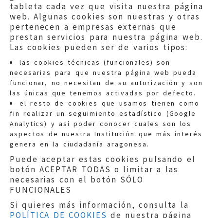
tableta cada vez que visita nuestra página
web. Algunas cookies son nuestras y otras
pertenecen a empresas externas que
prestan servicios para nuestra página web.
Las cookies pueden ser de varios tipos:
las cookies técnicas (funcionales) son
necesarias para que nuestra página web pueda
funcionar, no necesitan de su autorización y son
las únicas que tenemos activadas por defecto.
Quejas:
quejas@eljusticiadearagon.es
el resto de cookies que usamos tienen como
fin realizar un seguimiento estadístico (Google
Información general:
Analytics) y así poder conocer cuales son los
informacion@eljusticiadearagon.es
aspectos de nuestra Institución que más interés
genera en la ciudadanía aragonesa.
Teléfonos:
900 210 210
/
976 399 354
Puede aceptar estas cookies pulsando el
botón ACEPTAR TODAS o limitar a las
necesarias con el botón SÓLO
FUNCIONALES
Si quieres más información, consulta la
POLÍTICA DE COOKIES
de nuestra página