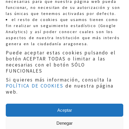
necesarias para que nuestra página web pueda
funcionar, no necesitan de su autorización y son
las únicas que tenemos activadas por defecto.
Quejas:
quejas@eljusticiadearagon.es
el resto de cookies que usamos tienen como
fin realizar un seguimiento estadístico (Google
Información general:
Analytics) y así poder conocer cuales son los
informacion@eljusticiadearagon.es
aspectos de nuestra Institución que más interés
genera en la ciudadanía aragonesa.
Teléfonos:
900 210 210
/
976 399 354
Puede aceptar estas cookies pulsando el
botón ACEPTAR TODAS o limitar a las
necesarias con el botón SÓLO
FUNCIONALES
Si quieres más información, consulta la
POLÍTICA DE COOKIES
de nuestra página
Aviso legal
|
Política de privacidad
|
web.
Protección de Datos
|
Declaración de
accesibilidad
|
Perfil del Contratante
|
Política de cookies
|
Mapa web
Aceptar
Copyright © 2019
El Justicia de Aragón
|
Desarrollo:
Sephor Consulting
Denegar