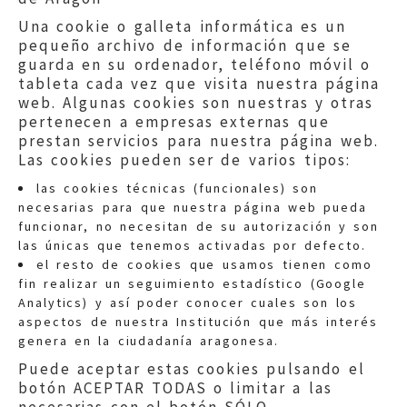
Una cookie o galleta informática es un
pequeño archivo de información que se
guarda en su ordenador, teléfono móvil o
tableta cada vez que visita nuestra página
web. Algunas cookies son nuestras y otras
pertenecen a empresas externas que
prestan servicios para nuestra página web.
Las cookies pueden ser de varios tipos:
las cookies técnicas (funcionales) son
necesarias para que nuestra página web pueda
funcionar, no necesitan de su autorización y son
las únicas que tenemos activadas por defecto.
Quejas:
quejas@eljusticiadearagon.es
el resto de cookies que usamos tienen como
fin realizar un seguimiento estadístico (Google
Información general:
Analytics) y así poder conocer cuales son los
informacion@eljusticiadearagon.es
aspectos de nuestra Institución que más interés
genera en la ciudadanía aragonesa.
Teléfonos:
900 210 210
/
976 399 354
Puede aceptar estas cookies pulsando el
botón ACEPTAR TODAS o limitar a las