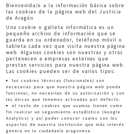
Bienvenida/o a la información básica sobre
las cookies de la página web del Justicia
de Aragón
Una cookie o galleta informática es un
pequeño archivo de información que se
guarda en su ordenador, teléfono móvil o
tableta cada vez que visita nuestra página
web. Algunas cookies son nuestras y otras
pertenecen a empresas externas que
prestan servicios para nuestra página web.
Las cookies pueden ser de varios tipos:
las cookies técnicas (funcionales) son
necesarias para que nuestra página web pueda
funcionar, no necesitan de su autorización y son
las únicas que tenemos activadas por defecto.
Quejas:
quejas@eljusticiadearagon.es
el resto de cookies que usamos tienen como
fin realizar un seguimiento estadístico (Google
Información general:
Analytics) y así poder conocer cuales son los
informacion@eljusticiadearagon.es
aspectos de nuestra Institución que más interés
genera en la ciudadanía aragonesa.
Teléfonos:
900 210 210
/
976 399 354