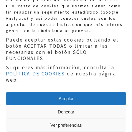
Quejas:
quejas@eljusticiadearagon.es
el resto de cookies que usamos tienen como
fin realizar un seguimiento estadístico (Google
Información general:
Analytics) y así poder conocer cuales son los
informacion@eljusticiadearagon.es
aspectos de nuestra Institución que más interés
genera en la ciudadanía aragonesa.
Teléfonos:
900 210 210
/
976 399 354
Puede aceptar estas cookies pulsando el
botón ACEPTAR TODAS o limitar a las
necesarias con el botón SÓLO
FUNCIONALES
Si quieres más información, consulta la
POLÍTICA DE COOKIES
de nuestra página
Aviso legal
|
Política de privacidad
|
web.
Protección de Datos
|
Declaración de
accesibilidad
|
Perfil del Contratante
|
Política de cookies
|
Mapa web
Aceptar
Copyright © 2019
El Justicia de Aragón
|
Desarrollo:
Sephor Consulting
Denegar
Ver preferencias