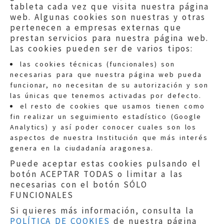
tableta cada vez que visita nuestra página
web. Algunas cookies son nuestras y otras
pertenecen a empresas externas que
prestan servicios para nuestra página web.
Las cookies pueden ser de varios tipos:
las cookies técnicas (funcionales) son
necesarias para que nuestra página web pueda
funcionar, no necesitan de su autorización y son
las únicas que tenemos activadas por defecto.
Quejas:
quejas@eljusticiadearagon.es
el resto de cookies que usamos tienen como
fin realizar un seguimiento estadístico (Google
Información general:
Analytics) y así poder conocer cuales son los
informacion@eljusticiadearagon.es
aspectos de nuestra Institución que más interés
genera en la ciudadanía aragonesa.
Teléfonos:
900 210 210
/
976 399 354
Puede aceptar estas cookies pulsando el
botón ACEPTAR TODAS o limitar a las
necesarias con el botón SÓLO
FUNCIONALES
Si quieres más información, consulta la
POLÍTICA DE COOKIES
de nuestra página