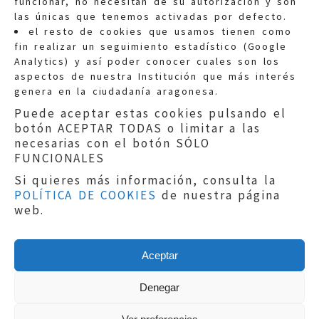
funcionar, no necesitan de su autorización y son
las únicas que tenemos activadas por defecto.
Quejas:
quejas@eljusticiadearagon.es
el resto de cookies que usamos tienen como
fin realizar un seguimiento estadístico (Google
Información general:
Analytics) y así poder conocer cuales son los
informacion@eljusticiadearagon.es
aspectos de nuestra Institución que más interés
genera en la ciudadanía aragonesa.
Teléfonos:
900 210 210
/
976 399 354
Puede aceptar estas cookies pulsando el
botón ACEPTAR TODAS o limitar a las
necesarias con el botón SÓLO
FUNCIONALES
Si quieres más información, consulta la
POLÍTICA DE COOKIES
de nuestra página
Aviso legal
|
Política de privacidad
|
web.
Protección de Datos
|
Declaración de
accesibilidad
|
Perfil del Contratante
|
Política de cookies
|
Mapa web
Aceptar
Copyright © 2019
El Justicia de Aragón
|
Desarrollo:
Sephor Consulting
Denegar