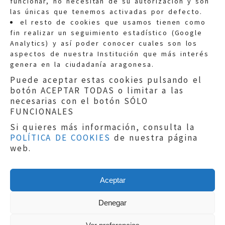
funcionar, no necesitan de su autorización y son
las únicas que tenemos activadas por defecto.
Quejas:
quejas@eljusticiadearagon.es
el resto de cookies que usamos tienen como
fin realizar un seguimiento estadístico (Google
Información general:
Analytics) y así poder conocer cuales son los
informacion@eljusticiadearagon.es
aspectos de nuestra Institución que más interés
genera en la ciudadanía aragonesa.
Teléfonos:
900 210 210
/
976 399 354
Puede aceptar estas cookies pulsando el
botón ACEPTAR TODAS o limitar a las
necesarias con el botón SÓLO
FUNCIONALES
Si quieres más información, consulta la
POLÍTICA DE COOKIES
de nuestra página
Aviso legal
|
Política de privacidad
|
web.
Protección de Datos
|
Declaración de
accesibilidad
|
Perfil del Contratante
|
Política de cookies
|
Mapa web
Aceptar
Copyright © 2019
El Justicia de Aragón
|
Desarrollo:
Sephor Consulting
Denegar