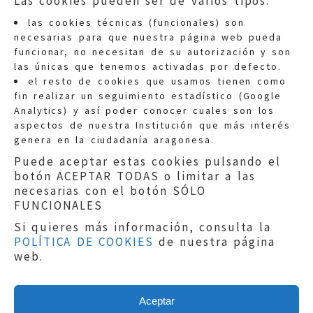
Las cookies pueden ser de varios tipos:
las cookies técnicas (funcionales) son
necesarias para que nuestra página web pueda
funcionar, no necesitan de su autorización y son
las únicas que tenemos activadas por defecto.
Quejas:
quejas@eljusticiadearagon.es
el resto de cookies que usamos tienen como
fin realizar un seguimiento estadístico (Google
Información general:
Analytics) y así poder conocer cuales son los
informacion@eljusticiadearagon.es
aspectos de nuestra Institución que más interés
genera en la ciudadanía aragonesa.
Teléfonos:
900 210 210
/
976 399 354
Puede aceptar estas cookies pulsando el
botón ACEPTAR TODAS o limitar a las
necesarias con el botón SÓLO
FUNCIONALES
Si quieres más información, consulta la
POLÍTICA DE COOKIES
de nuestra página
Aviso legal
|
Política de privacidad
|
web.
Protección de Datos
|
Declaración de
accesibilidad
|
Perfil del Contratante
|
Política de cookies
|
Mapa web
Aceptar