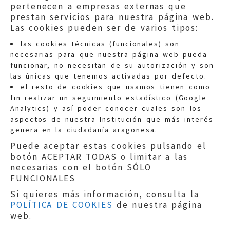
pertenecen a empresas externas que
prestan servicios para nuestra página web.
Las cookies pueden ser de varios tipos:
las cookies técnicas (funcionales) son
necesarias para que nuestra página web pueda
funcionar, no necesitan de su autorización y son
las únicas que tenemos activadas por defecto.
Quejas:
quejas@eljusticiadearagon.es
el resto de cookies que usamos tienen como
fin realizar un seguimiento estadístico (Google
Información general:
Analytics) y así poder conocer cuales son los
informacion@eljusticiadearagon.es
aspectos de nuestra Institución que más interés
genera en la ciudadanía aragonesa.
Teléfonos:
900 210 210
/
976 399 354
Puede aceptar estas cookies pulsando el
botón ACEPTAR TODAS o limitar a las
necesarias con el botón SÓLO
FUNCIONALES
Si quieres más información, consulta la
POLÍTICA DE COOKIES
de nuestra página
Aviso legal
|
Política de privacidad
|
web.
Protección de Datos
|
Declaración de