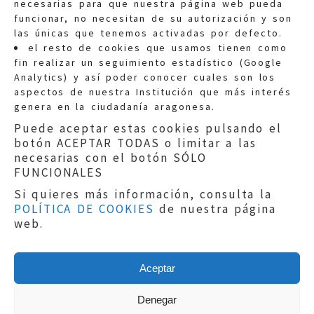
necesarias para que nuestra página web pueda
funcionar, no necesitan de su autorización y son
las únicas que tenemos activadas por defecto.
Quejas:
quejas@eljusticiadearagon.es
el resto de cookies que usamos tienen como
fin realizar un seguimiento estadístico (Google
Información general:
Analytics) y así poder conocer cuales son los
informacion@eljusticiadearagon.es
aspectos de nuestra Institución que más interés
genera en la ciudadanía aragonesa.
Teléfonos:
900 210 210
/
976 399 354
Puede aceptar estas cookies pulsando el
botón ACEPTAR TODAS o limitar a las
necesarias con el botón SÓLO
FUNCIONALES
Si quieres más información, consulta la
POLÍTICA DE COOKIES
de nuestra página
Aviso legal
|
Política de privacidad
|
web.
Protección de Datos
|
Declaración de
accesibilidad
|
Perfil del Contratante
|
Política de cookies
|
Mapa web
Aceptar
Copyright © 2019
El Justicia de Aragón
|
Desarrollo:
Sephor Consulting
Denegar