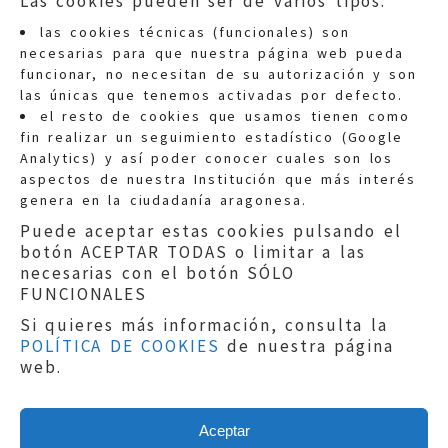
Las cookies pueden ser de varios tipos:
las cookies técnicas (funcionales) son
necesarias para que nuestra página web pueda
funcionar, no necesitan de su autorización y son
las únicas que tenemos activadas por defecto.
Quejas:
quejas@eljusticiadearagon.es
el resto de cookies que usamos tienen como
fin realizar un seguimiento estadístico (Google
Información general:
Analytics) y así poder conocer cuales son los
informacion@eljusticiadearagon.es
aspectos de nuestra Institución que más interés
genera en la ciudadanía aragonesa.
Teléfonos:
900 210 210
/
976 399 354
Puede aceptar estas cookies pulsando el
botón ACEPTAR TODAS o limitar a las
necesarias con el botón SÓLO
FUNCIONALES
Si quieres más información, consulta la
POLÍTICA DE COOKIES
de nuestra página
Aviso legal
|
Política de privacidad
|
web.
Protección de Datos
|
Declaración de
accesibilidad
|
Perfil del Contratante
|
Política de cookies
|
Mapa web
Aceptar