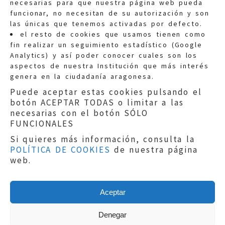
necesarias para que nuestra página web pueda
funcionar, no necesitan de su autorización y son
las únicas que tenemos activadas por defecto.
Quejas:
quejas@eljusticiadearagon.es
el resto de cookies que usamos tienen como
fin realizar un seguimiento estadístico (Google
Información general:
Analytics) y así poder conocer cuales son los
informacion@eljusticiadearagon.es
aspectos de nuestra Institución que más interés
genera en la ciudadanía aragonesa.
Teléfonos:
900 210 210
/
976 399 354
Puede aceptar estas cookies pulsando el
botón ACEPTAR TODAS o limitar a las
necesarias con el botón SÓLO
FUNCIONALES
Si quieres más información, consulta la
POLÍTICA DE COOKIES
de nuestra página
Aviso legal
|
Política de privacidad
|
web.
Protección de Datos
|
Declaración de
accesibilidad
|
Perfil del Contratante
|
Política de cookies
|
Mapa web
Aceptar
Copyright © 2019
El Justicia de Aragón
|
Desarrollo:
Sephor Consulting
Denegar