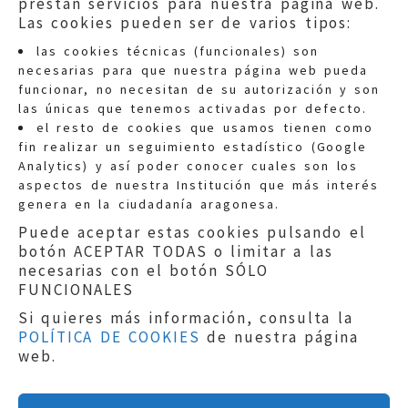
prestan servicios para nuestra página web.
Las cookies pueden ser de varios tipos:
las cookies técnicas (funcionales) son
necesarias para que nuestra página web pueda
funcionar, no necesitan de su autorización y son
las únicas que tenemos activadas por defecto.
Quejas:
quejas@eljusticiadearagon.es
el resto de cookies que usamos tienen como
fin realizar un seguimiento estadístico (Google
Información general:
Analytics) y así poder conocer cuales son los
informacion@eljusticiadearagon.es
aspectos de nuestra Institución que más interés
genera en la ciudadanía aragonesa.
Teléfonos:
900 210 210
/
976 399 354
Puede aceptar estas cookies pulsando el
botón ACEPTAR TODAS o limitar a las
necesarias con el botón SÓLO
FUNCIONALES
Si quieres más información, consulta la
POLÍTICA DE COOKIES
de nuestra página
Aviso legal
|
Política de privacidad
|
web.
Protección de Datos
|
Declaración de
accesibilidad
|
Perfil del Contratante
|
Política de cookies
|
Mapa web