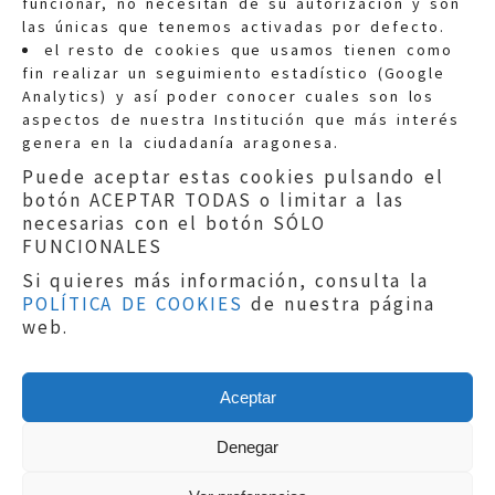
funcionar, no necesitan de su autorización y son
las únicas que tenemos activadas por defecto.
Quejas:
quejas@eljusticiadearagon.es
el resto de cookies que usamos tienen como
fin realizar un seguimiento estadístico (Google
Información general:
Analytics) y así poder conocer cuales son los
informacion@eljusticiadearagon.es
aspectos de nuestra Institución que más interés
genera en la ciudadanía aragonesa.
Teléfonos:
900 210 210
/
976 399 354
Puede aceptar estas cookies pulsando el
botón ACEPTAR TODAS o limitar a las
necesarias con el botón SÓLO
FUNCIONALES
Si quieres más información, consulta la
POLÍTICA DE COOKIES
de nuestra página
Aviso legal
|
Política de privacidad
|
web.
Protección de Datos
|
Declaración de
accesibilidad
|
Perfil del Contratante
|
Política de cookies
|
Mapa web
Aceptar
Copyright © 2019
El Justicia de Aragón
|
Desarrollo:
Sephor Consulting
Denegar