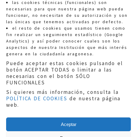
las cookies técnicas (funcionales) son
necesarias para que nuestra página web pueda
funcionar, no necesitan de su autorización y son
las únicas que tenemos activadas por defecto.
Quejas:
quejas@eljusticiadearagon.es
el resto de cookies que usamos tienen como
fin realizar un seguimiento estadístico (Google
Información general:
Analytics) y así poder conocer cuales son los
informacion@eljusticiadearagon.es
aspectos de nuestra Institución que más interés
genera en la ciudadanía aragonesa.
Teléfonos:
900 210 210
/
976 399 354
Puede aceptar estas cookies pulsando el
botón ACEPTAR TODAS o limitar a las
necesarias con el botón SÓLO
FUNCIONALES
Si quieres más información, consulta la
POLÍTICA DE COOKIES
de nuestra página
Aviso legal
|
Política de privacidad
|
web.
Protección de Datos
|
Declaración de
accesibilidad
|
Perfil del Contratante
|
Política de cookies
|
Mapa web
Aceptar
Copyright © 2019
El Justicia de Aragón
|