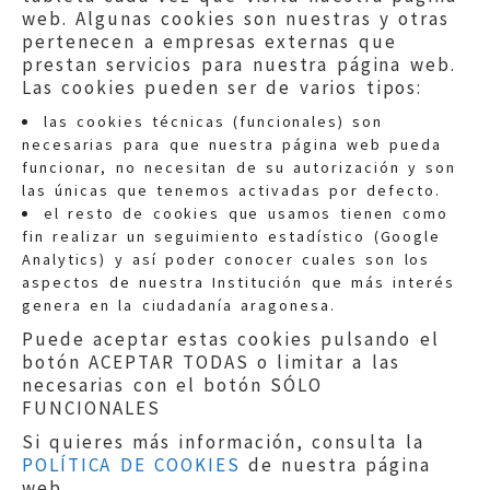
web. Algunas cookies son nuestras y otras
pertenecen a empresas externas que
prestan servicios para nuestra página web.
Las cookies pueden ser de varios tipos:
las cookies técnicas (funcionales) son
necesarias para que nuestra página web pueda
funcionar, no necesitan de su autorización y son
las únicas que tenemos activadas por defecto.
Quejas:
quejas@eljusticiadearagon.es
el resto de cookies que usamos tienen como
fin realizar un seguimiento estadístico (Google
Información general:
Analytics) y así poder conocer cuales son los
informacion@eljusticiadearagon.es
aspectos de nuestra Institución que más interés
genera en la ciudadanía aragonesa.
Teléfonos:
900 210 210
/
976 399 354
Puede aceptar estas cookies pulsando el
botón ACEPTAR TODAS o limitar a las
necesarias con el botón SÓLO
FUNCIONALES
Si quieres más información, consulta la
POLÍTICA DE COOKIES
de nuestra página
Aviso legal
|
Política de privacidad
|
web.