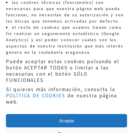
las cookies técnicas (funcionales) son
necesarias para que nuestra página web pueda
funcionar, no necesitan de su autorización y son
las únicas que tenemos activadas por defecto.
Quejas:
quejas@eljusticiadearagon.es
el resto de cookies que usamos tienen como
fin realizar un seguimiento estadístico (Google
Información general:
Analytics) y así poder conocer cuales son los
informacion@eljusticiadearagon.es
aspectos de nuestra Institución que más interés
genera en la ciudadanía aragonesa.
Teléfonos:
900 210 210
/
976 399 354
Puede aceptar estas cookies pulsando el
botón ACEPTAR TODAS o limitar a las
necesarias con el botón SÓLO
FUNCIONALES
Si quieres más información, consulta la
POLÍTICA DE COOKIES
de nuestra página
Aviso legal
|
Política de privacidad
|
web.
Protección de Datos
|
Declaración de
accesibilidad
|
Perfil del Contratante
|
Política de cookies
|
Mapa web
Aceptar
Copyright © 2019
El Justicia de Aragón
|