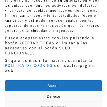
funcionar, no necesitan de su autorización y son
las únicas que tenemos activadas por defecto.
Quejas:
quejas@eljusticiadearagon.es
el resto de cookies que usamos tienen como
fin realizar un seguimiento estadístico (Google
Información general:
Analytics) y así poder conocer cuales son los
informacion@eljusticiadearagon.es
aspectos de nuestra Institución que más interés
genera en la ciudadanía aragonesa.
Teléfonos:
900 210 210
/
976 399 354
Puede aceptar estas cookies pulsando el
botón ACEPTAR TODAS o limitar a las
necesarias con el botón SÓLO
FUNCIONALES
Si quieres más información, consulta la
POLÍTICA DE COOKIES
de nuestra página
Aviso legal
|
Política de privacidad
|
web.
Protección de Datos
|
Declaración de
accesibilidad
|
Perfil del Contratante
|
Política de cookies
|
Mapa web
Aceptar
Copyright © 2019
El Justicia de Aragón
|
Desarrollo:
Sephor Consulting
Denegar