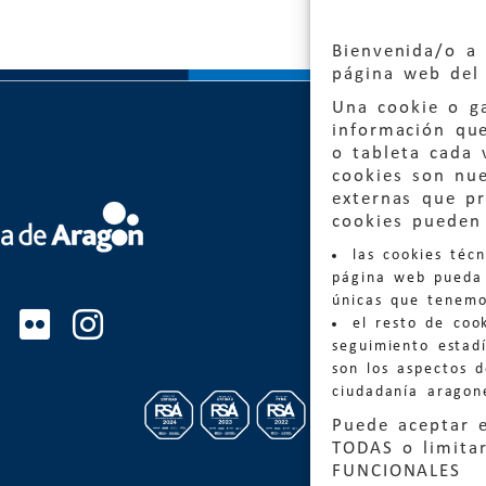
Bienvenida/o a 
página web del 
Una cookie o ga
información qu
o tableta cada 
cookies son nu
externas que pr
Quejas
cookies pueden 
las cookies téc
Informa
página web pueda 
informacio
únicas que tenemo
el resto de coo
Teléfon
seguimiento estadí
son los aspectos 
ciudadanía aragon
Puede aceptar 
TODAS o limitar
FUNCIONALES