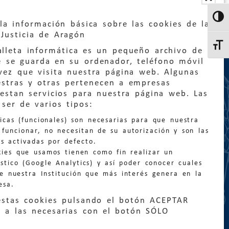
Altern
la información básica sobre las cookies de la
Justicia de Aragón
Altern
lleta informática es un pequeño archivo de
e se guarda en su ordenador, teléfono móvil
vez que visita nuestra página web. Algunas
estras y otras pertenecen a empresas
estan servicios para nuestra página web. Las
:
quejas@eljusticiadearagon.es
ser de varios tipos:
nicas (funcionales) son necesarias para que nuestra
ción general:
funcionar, no necesitan de su autorización y son las
n@eljusticiadearagon.es
s activadas por defecto.
kies que usamos tienen como fin realizar un
os:
900 210 210
/
976 399 354
stico (Google Analytics) y así poder conocer cuales
de nuestra Institución que más interés genera en la
esa.
estas cookies pulsando el botón ACEPTAR
 a las necesarias con el botón SÓLO