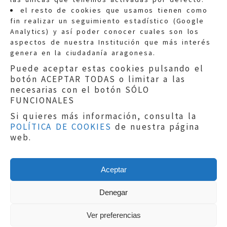
Quejas:
quejas@eljusticiadearagon.es
el resto de cookies que usamos tienen como
fin realizar un seguimiento estadístico (Google
Información general:
Analytics) y así poder conocer cuales son los
informacion@eljusticiadearagon.es
aspectos de nuestra Institución que más interés
genera en la ciudadanía aragonesa.
Teléfonos:
900 210 210
/
976 399 354
Puede aceptar estas cookies pulsando el
botón ACEPTAR TODAS o limitar a las
necesarias con el botón SÓLO
FUNCIONALES
Si quieres más información, consulta la
POLÍTICA DE COOKIES
de nuestra página
Aviso legal
|
Política de privacidad
|
web.
Protección de Datos
|
Declaración de
accesibilidad
|
Perfil del Contratante
|
Política de cookies
|
Mapa web
Aceptar
Copyright © 2019
El Justicia de Aragón
|
Desarrollo:
Sephor Consulting
Denegar
Ver preferencias