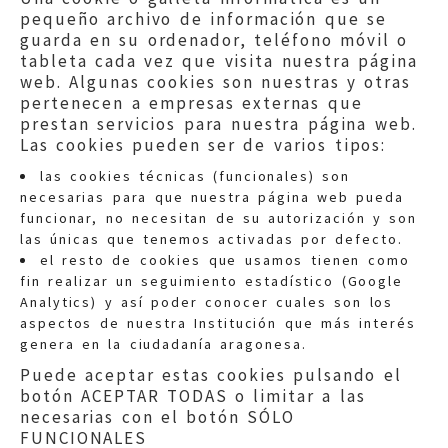
pequeño archivo de información que se
guarda en su ordenador, teléfono móvil o
tableta cada vez que visita nuestra página
web. Algunas cookies son nuestras y otras
pertenecen a empresas externas que
prestan servicios para nuestra página web.
Las cookies pueden ser de varios tipos:
las cookies técnicas (funcionales) son
necesarias para que nuestra página web pueda
funcionar, no necesitan de su autorización y son
las únicas que tenemos activadas por defecto.
Quejas:
quejas@eljusticiadearagon.es
el resto de cookies que usamos tienen como
fin realizar un seguimiento estadístico (Google
Información general:
Analytics) y así poder conocer cuales son los
informacion@eljusticiadearagon.es
aspectos de nuestra Institución que más interés
genera en la ciudadanía aragonesa.
Teléfonos:
900 210 210
/
976 399 354
Puede aceptar estas cookies pulsando el
botón ACEPTAR TODAS o limitar a las
necesarias con el botón SÓLO
FUNCIONALES