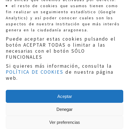
Quejas:
quejas@eljusticiadearagon.es
el resto de cookies que usamos tienen como
fin realizar un seguimiento estadístico (Google
Información general:
Analytics) y así poder conocer cuales son los
informacion@eljusticiadearagon.es
aspectos de nuestra Institución que más interés
genera en la ciudadanía aragonesa.
Teléfonos:
900 210 210
/
976 399 354
Puede aceptar estas cookies pulsando el
botón ACEPTAR TODAS o limitar a las
necesarias con el botón SÓLO
FUNCIONALES
Si quieres más información, consulta la
POLÍTICA DE COOKIES
de nuestra página
Aviso legal
|
Política de privacidad
|
web.
Protección de Datos
|
Declaración de
accesibilidad
|
Perfil del Contratante
|
Política de cookies
|
Mapa web
Aceptar
Copyright © 2019
El Justicia de Aragón
|
Desarrollo:
Sephor Consulting
Denegar
Ver preferencias