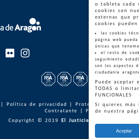
o tableta cada 
cookies son nu
externas que pr
Quejas
cookies pueden 
las cookies téc
Informa
página web pueda 
informacio
únicas que tenemo
el resto de coo
Teléfon
seguimiento estadí
son los aspectos 
ciudadanía aragon
Puede aceptar 
TODAS o limitar
FUNCIONALES
|
Política de privacidad
|
Protección de Datos
Si quieres más 
Contratante
|
Política de cookies
de nuestra pág
Copyright © 2019
El Justicia de Aragón
| Desa
Aceptar