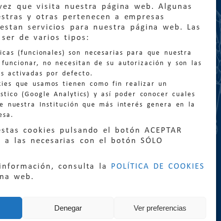
vez que visita nuestra página web. Algunas
estras y otras pertenecen a empresas
estan servicios para nuestra página web. Las
:
quejas@eljusticiadearagon.es
ser de varios tipos:
nicas (funcionales) son necesarias para que nuestra
ción general:
funcionar, no necesitan de su autorización y son las
n@eljusticiadearagon.es
s activadas por defecto.
kies que usamos tienen como fin realizar un
os:
900 210 210
/
976 399 354
stico (Google Analytics) y así poder conocer cuales
de nuestra Institución que más interés genera en la
esa.
estas cookies pulsando el botón ACEPTAR
 a las necesarias con el botón SÓLO
|
Declaración de accesibilidad
|
Perfil del
información, consulta la
POLÍTICA DE COOKIES
|
Mapa web
ina web.
rrollo:
Sephor Consulting
Denegar
Ver preferencias