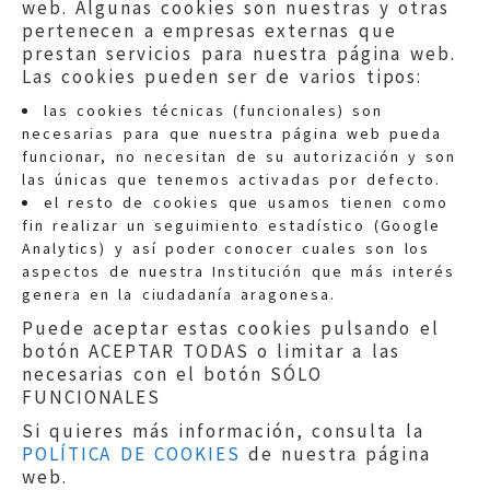
web. Algunas cookies son nuestras y otras
pertenecen a empresas externas que
prestan servicios para nuestra página web.
Las cookies pueden ser de varios tipos:
las cookies técnicas (funcionales) son
necesarias para que nuestra página web pueda
funcionar, no necesitan de su autorización y son
las únicas que tenemos activadas por defecto.
Quejas:
quejas@eljusticiadearagon.es
el resto de cookies que usamos tienen como
fin realizar un seguimiento estadístico (Google
Información general:
Analytics) y así poder conocer cuales son los
informacion@eljusticiadearagon.es
aspectos de nuestra Institución que más interés
genera en la ciudadanía aragonesa.
Teléfonos:
900 210 210
/
976 399 354
Puede aceptar estas cookies pulsando el
botón ACEPTAR TODAS o limitar a las
necesarias con el botón SÓLO
FUNCIONALES
Si quieres más información, consulta la
POLÍTICA DE COOKIES
de nuestra página
Aviso legal
|
Política de privacidad
|
web.
Protección de Datos
|
Declaración de