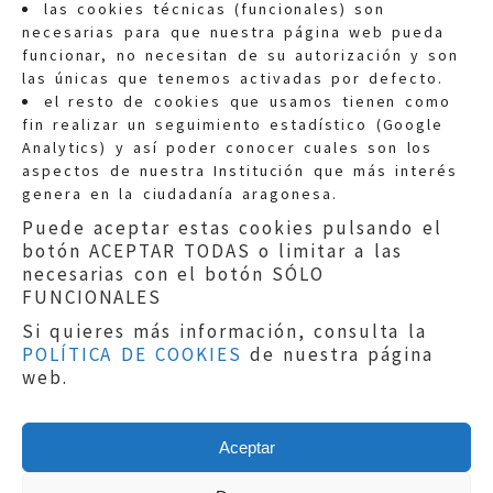
las cookies técnicas (funcionales) son
necesarias para que nuestra página web pueda
funcionar, no necesitan de su autorización y son
las únicas que tenemos activadas por defecto.
Quejas:
quejas@eljusticiadearagon.es
el resto de cookies que usamos tienen como
fin realizar un seguimiento estadístico (Google
Información general:
Analytics) y así poder conocer cuales son los
informacion@eljusticiadearagon.es
aspectos de nuestra Institución que más interés
genera en la ciudadanía aragonesa.
Teléfonos:
900 210 210
/
976 399 354
Puede aceptar estas cookies pulsando el
botón ACEPTAR TODAS o limitar a las
necesarias con el botón SÓLO
FUNCIONALES
Si quieres más información, consulta la
POLÍTICA DE COOKIES
de nuestra página
Aviso legal
|
Política de privacidad
|
web.
Protección de Datos
|
Declaración de
accesibilidad
|
Perfil del Contratante
|
Política de cookies
|
Mapa web
Aceptar
Copyright © 2019
El Justicia de Aragón
|