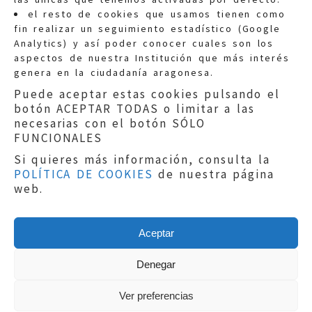
Quejas:
quejas@eljusticiadearagon.es
el resto de cookies que usamos tienen como
fin realizar un seguimiento estadístico (Google
Información general:
Analytics) y así poder conocer cuales son los
informacion@eljusticiadearagon.es
aspectos de nuestra Institución que más interés
genera en la ciudadanía aragonesa.
Teléfonos:
900 210 210
/
976 399 354
Puede aceptar estas cookies pulsando el
botón ACEPTAR TODAS o limitar a las
necesarias con el botón SÓLO
FUNCIONALES
Si quieres más información, consulta la
POLÍTICA DE COOKIES
de nuestra página
Aviso legal
|
Política de privacidad
|
web.
Protección de Datos
|
Declaración de
accesibilidad
|
Perfil del Contratante
|
Política de cookies
|
Mapa web
Aceptar
Copyright © 2019
El Justicia de Aragón
|
Desarrollo:
Sephor Consulting
Denegar
Ver preferencias