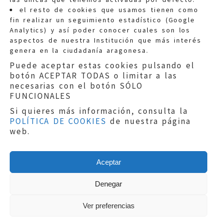
Quejas:
quejas@eljusticiadearagon.es
el resto de cookies que usamos tienen como
fin realizar un seguimiento estadístico (Google
Información general:
Analytics) y así poder conocer cuales son los
informacion@eljusticiadearagon.es
aspectos de nuestra Institución que más interés
genera en la ciudadanía aragonesa.
Teléfonos:
900 210 210
/
976 399 354
Puede aceptar estas cookies pulsando el
botón ACEPTAR TODAS o limitar a las
necesarias con el botón SÓLO
FUNCIONALES
Si quieres más información, consulta la
POLÍTICA DE COOKIES
de nuestra página
Aviso legal
|
Política de privacidad
|
web.
Protección de Datos
|
Declaración de
accesibilidad
|
Perfil del Contratante
|
Política de cookies
|
Mapa web
Aceptar
Copyright © 2019
El Justicia de Aragón
|
Desarrollo:
Sephor Consulting
Denegar
Ver preferencias