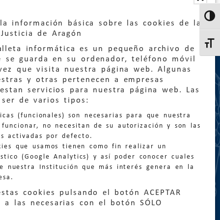
Altern
la información básica sobre las cookies de la
Justicia de Aragón
Altern
lleta informática es un pequeño archivo de
e se guarda en su ordenador, teléfono móvil
vez que visita nuestra página web. Algunas
estras y otras pertenecen a empresas
estan servicios para nuestra página web. Las
:
quejas@eljusticiadearagon.es
ser de varios tipos:
nicas (funcionales) son necesarias para que nuestra
ción general:
funcionar, no necesitan de su autorización y son las
n@eljusticiadearagon.es
s activadas por defecto.
kies que usamos tienen como fin realizar un
os:
900 210 210
/
976 399 354
stico (Google Analytics) y así poder conocer cuales
de nuestra Institución que más interés genera en la
esa.
estas cookies pulsando el botón ACEPTAR
 a las necesarias con el botón SÓLO