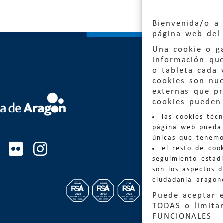
Bienvenida/o a 
página web del 
Una cookie o ga
información qu
o tableta cada 
cookies son nu
externas que pr
Quejas
cookies pueden 
las cookies téc
Informa
página web pueda 
informacio
únicas que tenemo
el resto de coo
Teléfon
seguimiento estadí
son los aspectos 
ciudadanía aragon
Puede aceptar 
TODAS o limitar
FUNCIONALES