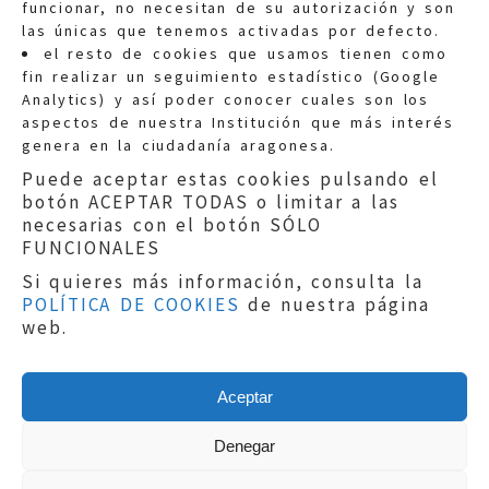
funcionar, no necesitan de su autorización y son
las únicas que tenemos activadas por defecto.
Quejas:
quejas@eljusticiadearagon.es
el resto de cookies que usamos tienen como
fin realizar un seguimiento estadístico (Google
Información general:
Analytics) y así poder conocer cuales son los
informacion@eljusticiadearagon.es
aspectos de nuestra Institución que más interés
genera en la ciudadanía aragonesa.
Teléfonos:
900 210 210
/
976 399 354
Puede aceptar estas cookies pulsando el
botón ACEPTAR TODAS o limitar a las
necesarias con el botón SÓLO
FUNCIONALES
Si quieres más información, consulta la
POLÍTICA DE COOKIES
de nuestra página
Aviso legal
|
Política de privacidad
|
web.
Protección de Datos
|
Declaración de
accesibilidad
|
Perfil del Contratante
|
Política de cookies
|
Mapa web
Aceptar
Copyright © 2019
El Justicia de Aragón
|
Desarrollo:
Sephor Consulting
Denegar