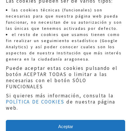
Las cookies pueden ser de varios tipos:
las cookies técnicas (funcionales) son
necesarias para que nuestra página web pueda
funcionar, no necesitan de su autorización y son
las únicas que tenemos activadas por defecto.
Quejas:
quejas@eljusticiadearagon.es
el resto de cookies que usamos tienen como
fin realizar un seguimiento estadístico (Google
Información general:
Analytics) y así poder conocer cuales son los
informacion@eljusticiadearagon.es
aspectos de nuestra Institución que más interés
genera en la ciudadanía aragonesa.
Teléfonos:
900 210 210
/
976 399 354
Puede aceptar estas cookies pulsando el
botón ACEPTAR TODAS o limitar a las
necesarias con el botón SÓLO
FUNCIONALES
Si quieres más información, consulta la
POLÍTICA DE COOKIES
de nuestra página
Aviso legal
|
Política de privacidad
|
web.
Protección de Datos
|
Declaración de
accesibilidad
|
Perfil del Contratante
|
Política de cookies
|
Mapa web
Aceptar