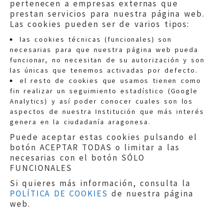
pertenecen a empresas externas que
prestan servicios para nuestra página web.
Las cookies pueden ser de varios tipos:
las cookies técnicas (funcionales) son
necesarias para que nuestra página web pueda
funcionar, no necesitan de su autorización y son
las únicas que tenemos activadas por defecto.
Quejas:
quejas@eljusticiadearagon.es
el resto de cookies que usamos tienen como
fin realizar un seguimiento estadístico (Google
Información general:
Analytics) y así poder conocer cuales son los
informacion@eljusticiadearagon.es
aspectos de nuestra Institución que más interés
genera en la ciudadanía aragonesa.
Teléfonos:
900 210 210
/
976 399 354
Puede aceptar estas cookies pulsando el
botón ACEPTAR TODAS o limitar a las
necesarias con el botón SÓLO
FUNCIONALES
Si quieres más información, consulta la
POLÍTICA DE COOKIES
de nuestra página
Aviso legal
|
Política de privacidad
|
web.
Protección de Datos
|
Declaración de