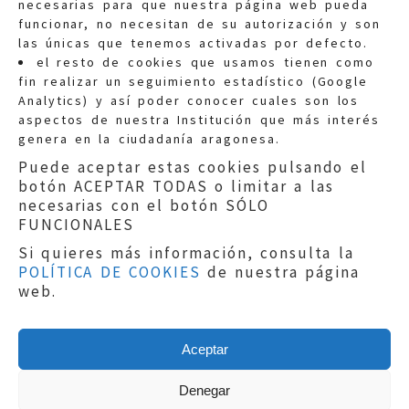
necesarias para que nuestra página web pueda
funcionar, no necesitan de su autorización y son
las únicas que tenemos activadas por defecto.
Quejas:
quejas@eljusticiadearagon.es
el resto de cookies que usamos tienen como
fin realizar un seguimiento estadístico (Google
Información general:
Analytics) y así poder conocer cuales son los
informacion@eljusticiadearagon.es
aspectos de nuestra Institución que más interés
genera en la ciudadanía aragonesa.
Teléfonos:
900 210 210
/
976 399 354
Puede aceptar estas cookies pulsando el
botón ACEPTAR TODAS o limitar a las
necesarias con el botón SÓLO
FUNCIONALES
Si quieres más información, consulta la
POLÍTICA DE COOKIES
de nuestra página
Aviso legal
|
Política de privacidad
|
web.
Protección de Datos
|
Declaración de
accesibilidad
|
Perfil del Contratante
|
Política de cookies
|
Mapa web
Aceptar
Copyright © 2019
El Justicia de Aragón
|
Desarrollo:
Sephor Consulting
Denegar