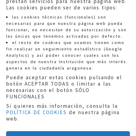
prestan servicios para nuestra página web.
Las cookies pueden ser de varios tipos:
las cookies técnicas (funcionales) son
necesarias para que nuestra página web pueda
funcionar, no necesitan de su autorización y son
las únicas que tenemos activadas por defecto.
Quejas:
quejas@eljusticiadearagon.es
el resto de cookies que usamos tienen como
fin realizar un seguimiento estadístico (Google
Información general:
Analytics) y así poder conocer cuales son los
informacion@eljusticiadearagon.es
aspectos de nuestra Institución que más interés
genera en la ciudadanía aragonesa.
Teléfonos:
900 210 210
/
976 399 354
Puede aceptar estas cookies pulsando el
botón ACEPTAR TODAS o limitar a las
necesarias con el botón SÓLO
FUNCIONALES
Si quieres más información, consulta la
POLÍTICA DE COOKIES
de nuestra página
Aviso legal
|
Política de privacidad
|
web.
Protección de Datos
|
Declaración de
accesibilidad
|
Perfil del Contratante
|
Política de cookies
|
Mapa web