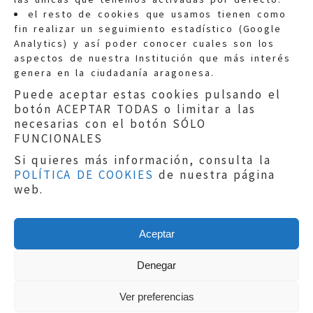
Quejas:
quejas@eljusticiadearagon.es
el resto de cookies que usamos tienen como
fin realizar un seguimiento estadístico (Google
Información general:
Analytics) y así poder conocer cuales son los
informacion@eljusticiadearagon.es
aspectos de nuestra Institución que más interés
genera en la ciudadanía aragonesa.
Teléfonos:
900 210 210
/
976 399 354
Puede aceptar estas cookies pulsando el
botón ACEPTAR TODAS o limitar a las
necesarias con el botón SÓLO
FUNCIONALES
Si quieres más información, consulta la
POLÍTICA DE COOKIES
de nuestra página
Aviso legal
|
Política de privacidad
|
web.
Protección de Datos
|
Declaración de
accesibilidad
|
Perfil del Contratante
|
Política de cookies
|
Mapa web
Aceptar
Copyright © 2019
El Justicia de Aragón
|
Desarrollo:
Sephor Consulting
Denegar
Ver preferencias