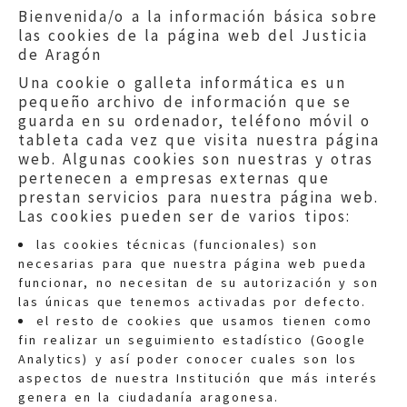
Bienvenida/o a la información básica sobre
las cookies de la página web del Justicia
de Aragón
Una cookie o galleta informática es un
pequeño archivo de información que se
guarda en su ordenador, teléfono móvil o
tableta cada vez que visita nuestra página
web. Algunas cookies son nuestras y otras
pertenecen a empresas externas que
prestan servicios para nuestra página web.
Las cookies pueden ser de varios tipos:
las cookies técnicas (funcionales) son
necesarias para que nuestra página web pueda
funcionar, no necesitan de su autorización y son
las únicas que tenemos activadas por defecto.
Quejas:
quejas@eljusticiadearagon.es
el resto de cookies que usamos tienen como
fin realizar un seguimiento estadístico (Google
Información general:
Analytics) y así poder conocer cuales son los
informacion@eljusticiadearagon.es
aspectos de nuestra Institución que más interés
genera en la ciudadanía aragonesa.
Teléfonos:
900 210 210
/
976 399 354