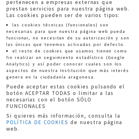
pertenecen a empresas externas que
prestan servicios para nuestra página web.
Las cookies pueden ser de varios tipos:
las cookies técnicas (funcionales) son
necesarias para que nuestra página web pueda
funcionar, no necesitan de su autorización y son
las únicas que tenemos activadas por defecto.
Quejas:
quejas@eljusticiadearagon.es
el resto de cookies que usamos tienen como
fin realizar un seguimiento estadístico (Google
Información general:
Analytics) y así poder conocer cuales son los
informacion@eljusticiadearagon.es
aspectos de nuestra Institución que más interés
genera en la ciudadanía aragonesa.
Teléfonos:
900 210 210
/
976 399 354
Puede aceptar estas cookies pulsando el
botón ACEPTAR TODAS o limitar a las
necesarias con el botón SÓLO
FUNCIONALES
Si quieres más información, consulta la
POLÍTICA DE COOKIES
de nuestra página
Aviso legal
|
Política de privacidad
|
web.
Protección de Datos
|
Declaración de