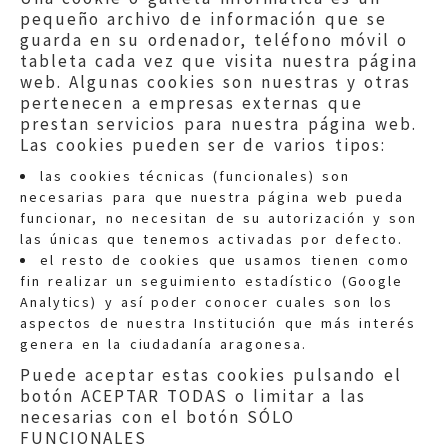
pequeño archivo de información que se
guarda en su ordenador, teléfono móvil o
tableta cada vez que visita nuestra página
web. Algunas cookies son nuestras y otras
pertenecen a empresas externas que
prestan servicios para nuestra página web.
Las cookies pueden ser de varios tipos:
las cookies técnicas (funcionales) son
necesarias para que nuestra página web pueda
funcionar, no necesitan de su autorización y son
las únicas que tenemos activadas por defecto.
Quejas:
quejas@eljusticiadearagon.es
el resto de cookies que usamos tienen como
fin realizar un seguimiento estadístico (Google
Información general:
Analytics) y así poder conocer cuales son los
informacion@eljusticiadearagon.es
aspectos de nuestra Institución que más interés
genera en la ciudadanía aragonesa.
Teléfonos:
900 210 210
/
976 399 354
Puede aceptar estas cookies pulsando el
botón ACEPTAR TODAS o limitar a las
necesarias con el botón SÓLO
FUNCIONALES