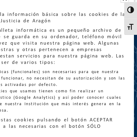
Altern
la información básica sobre las cookies de la
Justicia de Aragón
Altern
lleta informática es un pequeño archivo de
e se guarda en su ordenador, teléfono móvil
vez que visita nuestra página web. Algunas
estras y otras pertenecen a empresas
estan servicios para nuestra página web. Las
:
quejas@eljusticiadearagon.es
ser de varios tipos:
nicas (funcionales) son necesarias para que nuestra
ción general:
funcionar, no necesitan de su autorización y son las
n@eljusticiadearagon.es
s activadas por defecto.
kies que usamos tienen como fin realizar un
os:
900 210 210
/
976 399 354
stico (Google Analytics) y así poder conocer cuales
de nuestra Institución que más interés genera en la
esa.
estas cookies pulsando el botón ACEPTAR
 a las necesarias con el botón SÓLO