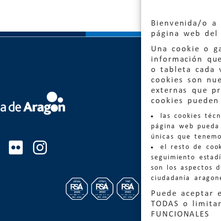
Bienvenida/o a 
página web del 
Una cookie o ga
información qu
o tableta cada 
cookies son nu
externas que pr
Quejas
cookies pueden 
las cookies téc
Informa
página web pueda 
informacio
únicas que tenemo
el resto de coo
Teléfon
seguimiento estadí
son los aspectos 
ciudadanía aragon
Puede aceptar 
TODAS o limitar
FUNCIONALES