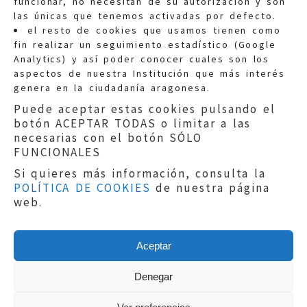
funcionar, no necesitan de su autorización y son
las únicas que tenemos activadas por defecto.
Quejas:
quejas@eljusticiadearagon.es
el resto de cookies que usamos tienen como
fin realizar un seguimiento estadístico (Google
Información general:
Analytics) y así poder conocer cuales son los
informacion@eljusticiadearagon.es
aspectos de nuestra Institución que más interés
genera en la ciudadanía aragonesa.
Teléfonos:
900 210 210
/
976 399 354
Puede aceptar estas cookies pulsando el
botón ACEPTAR TODAS o limitar a las
necesarias con el botón SÓLO
FUNCIONALES
Si quieres más información, consulta la
POLÍTICA DE COOKIES
de nuestra página
Aviso legal
|
Política de privacidad
|
web.
Protección de Datos
|
Declaración de
accesibilidad
|
Perfil del Contratante
|
Política de cookies
|
Mapa web
Aceptar
Copyright © 2019
El Justicia de Aragón
|
Desarrollo:
Sephor Consulting
Denegar