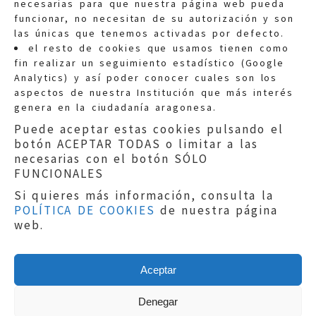
necesarias para que nuestra página web pueda
funcionar, no necesitan de su autorización y son
las únicas que tenemos activadas por defecto.
Quejas:
quejas@eljusticiadearagon.es
el resto de cookies que usamos tienen como
fin realizar un seguimiento estadístico (Google
Información general:
Analytics) y así poder conocer cuales son los
informacion@eljusticiadearagon.es
aspectos de nuestra Institución que más interés
genera en la ciudadanía aragonesa.
Teléfonos:
900 210 210
/
976 399 354
Puede aceptar estas cookies pulsando el
botón ACEPTAR TODAS o limitar a las
necesarias con el botón SÓLO
FUNCIONALES
Si quieres más información, consulta la
POLÍTICA DE COOKIES
de nuestra página
Aviso legal
|
Política de privacidad
|
web.
Protección de Datos
|
Declaración de
accesibilidad
|
Perfil del Contratante
|
Política de cookies
|
Mapa web
Aceptar
Copyright © 2019
El Justicia de Aragón
|
Desarrollo:
Sephor Consulting
Denegar