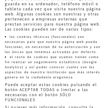
guarda en su ordenador, teléfono móvil o
tableta cada vez que visita nuestra página
web. Algunas cookies son nuestras y otras
pertenecen a empresas externas que
prestan servicios para nuestra página web.
Las cookies pueden ser de varios tipos:
las cookies técnicas (funcionales) son
necesarias para que nuestra página web pueda
funcionar, no necesitan de su autorización y son
las únicas que tenemos activadas por defecto.
Quejas:
quejas@eljusticiadearagon.es
el resto de cookies que usamos tienen como
fin realizar un seguimiento estadístico (Google
Información general:
Analytics) y así poder conocer cuales son los
informacion@eljusticiadearagon.es
aspectos de nuestra Institución que más interés
genera en la ciudadanía aragonesa.
Teléfonos:
900 210 210
/
976 399 354
Puede aceptar estas cookies pulsando el
botón ACEPTAR TODAS o limitar a las
necesarias con el botón SÓLO
FUNCIONALES
Si quieres más información, consulta la