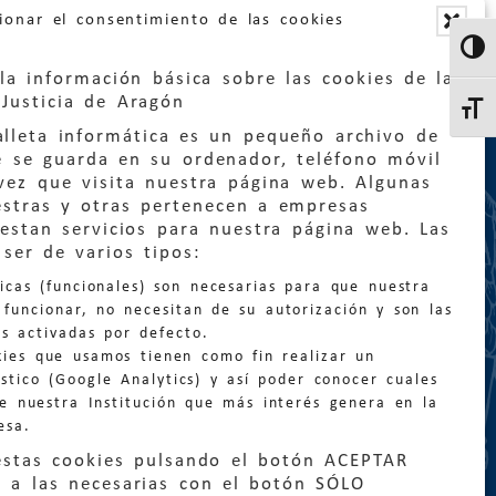
ionar el consentimiento de las cookies
Altern
la información básica sobre las cookies de la
Justicia de Aragón
Altern
lleta informática es un pequeño archivo de
e se guarda en su ordenador, teléfono móvil
vez que visita nuestra página web. Algunas
estras y otras pertenecen a empresas
estan servicios para nuestra página web. Las
:
quejas@eljusticiadearagon.es
ser de varios tipos:
nicas (funcionales) son necesarias para que nuestra
ción general:
funcionar, no necesitan de su autorización y son las
n@eljusticiadearagon.es
s activadas por defecto.
kies que usamos tienen como fin realizar un
os:
900 210 210
/
976 399 354
stico (Google Analytics) y así poder conocer cuales
de nuestra Institución que más interés genera en la
esa.
estas cookies pulsando el botón ACEPTAR
 a las necesarias con el botón SÓLO