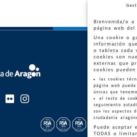
Gest
Bienvenida/o a 
página web del 
Una cookie o ga
información qu
o tableta cada 
cookies son nu
externas que pr
Quejas
cookies pueden 
las cookies téc
Informa
página web pueda 
informacio
únicas que tenemo
el resto de coo
Teléfon
seguimiento estadí
son los aspectos 
ciudadanía aragon
Puede aceptar 
TODAS o limitar