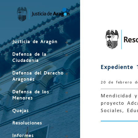
Mapa
del
sitio
Justicia de Aragón
Defensa de la
Ciudadanía
Expediente 
Defensa del Derecho
Aragonés
20 de febrero 
Defensa de los
Mendicidad y 
Menores
proyecto Adca
Quejas
Sociales, Ed
Resoluciones
Informes