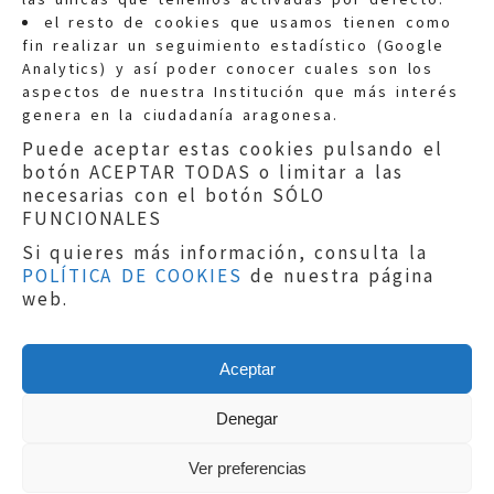
Quejas:
quejas@eljusticiadearagon.es
el resto de cookies que usamos tienen como
fin realizar un seguimiento estadístico (Google
Información general:
Analytics) y así poder conocer cuales son los
informacion@eljusticiadearagon.es
aspectos de nuestra Institución que más interés
genera en la ciudadanía aragonesa.
Teléfonos:
900 210 210
/
976 399 354
Puede aceptar estas cookies pulsando el
botón ACEPTAR TODAS o limitar a las
necesarias con el botón SÓLO
FUNCIONALES
Si quieres más información, consulta la
POLÍTICA DE COOKIES
de nuestra página
Aviso legal
|
Política de privacidad
|
web.
Protección de Datos
|
Declaración de
accesibilidad
|
Perfil del Contratante
|
Política de cookies
|
Mapa web
Aceptar
Copyright © 2019
El Justicia de Aragón
|
Desarrollo:
Sephor Consulting
Denegar
Ver preferencias