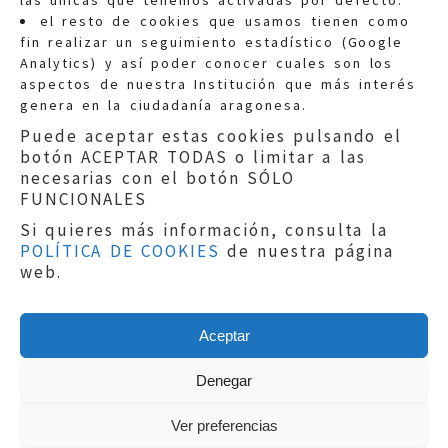
las únicas que tenemos activadas por defecto.
Quejas:
quejas@eljusticiadearagon.es
el resto de cookies que usamos tienen como
fin realizar un seguimiento estadístico (Google
Información general:
Analytics) y así poder conocer cuales son los
informacion@eljusticiadearagon.es
aspectos de nuestra Institución que más interés
genera en la ciudadanía aragonesa.
Teléfonos:
900 210 210
/
976 399 354
Puede aceptar estas cookies pulsando el
botón ACEPTAR TODAS o limitar a las
necesarias con el botón SÓLO
FUNCIONALES
Si quieres más información, consulta la
POLÍTICA DE COOKIES
de nuestra página
Aviso legal
|
Política de privacidad
|
web.
Protección de Datos
|
Declaración de
accesibilidad
|
Perfil del Contratante
|
Política de cookies
|
Mapa web
Aceptar
Copyright © 2019
El Justicia de Aragón
|
Desarrollo:
Sephor Consulting
Denegar
Ver preferencias