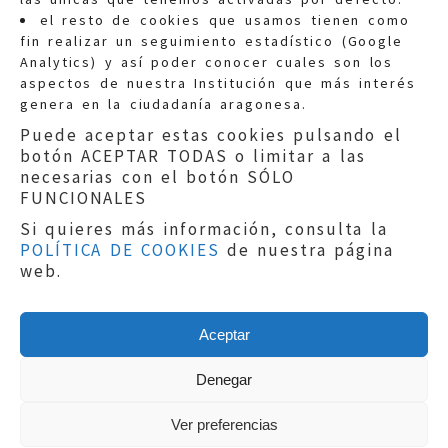
Quejas:
quejas@eljusticiadearagon.es
el resto de cookies que usamos tienen como
fin realizar un seguimiento estadístico (Google
Información general:
Analytics) y así poder conocer cuales son los
informacion@eljusticiadearagon.es
aspectos de nuestra Institución que más interés
genera en la ciudadanía aragonesa.
Teléfonos:
900 210 210
/
976 399 354
Puede aceptar estas cookies pulsando el
botón ACEPTAR TODAS o limitar a las
necesarias con el botón SÓLO
FUNCIONALES
Si quieres más información, consulta la
POLÍTICA DE COOKIES
de nuestra página
Aviso legal
|
Política de privacidad
|
web.
Protección de Datos
|
Declaración de
accesibilidad
|
Perfil del Contratante
|
Política de cookies
|
Mapa web
Aceptar
Copyright © 2019
El Justicia de Aragón
|
Desarrollo:
Sephor Consulting
Denegar
Ver preferencias