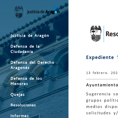
Mapa
del
sitio
Justicia de Aragón
Defensa de la
Ciudadanía
Expediente 
Defensa del Derecho
Aragonés
13 febrero. 20
Defensa de los
Menores
Ayuntamiento
Sugerencia s
Quejas
grupos políti
Resoluciones
medios dispo
solicitudes y
Informes