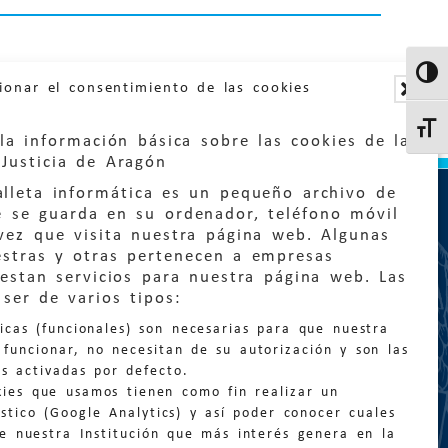
Altern
ionar el consentimiento de las cookies
Altern
la información básica sobre las cookies de la
Justicia de Aragón
lleta informática es un pequeño archivo de
e se guarda en su ordenador, teléfono móvil
vez que visita nuestra página web. Algunas
estras y otras pertenecen a empresas
estan servicios para nuestra página web. Las
:
quejas@eljusticiadearagon.es
ser de varios tipos:
nicas (funcionales) son necesarias para que nuestra
ción general:
funcionar, no necesitan de su autorización y son las
n@eljusticiadearagon.es
s activadas por defecto.
kies que usamos tienen como fin realizar un
os:
900 210 210
/
976 399 354
stico (Google Analytics) y así poder conocer cuales
de nuestra Institución que más interés genera en la