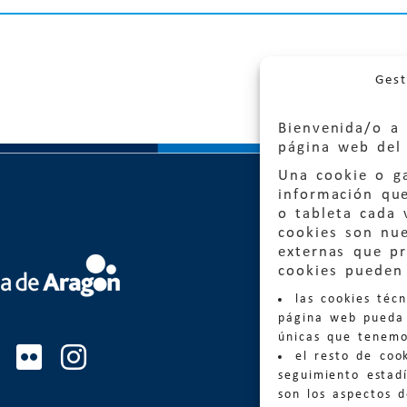
Gest
Bienvenida/o a 
página web del 
Una cookie o ga
información qu
o tableta cada 
cookies son nu
externas que pr
Quejas
cookies pueden 
las cookies téc
Informa
página web pueda 
informacio
únicas que tenemo
el resto de coo
Teléfon
seguimiento estadí
son los aspectos 